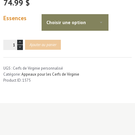
74.99
$
Essences
quantité
Ajouter au panier
de
Cerfs
de
Virginie
UGS :
Cerfs de Virginie personnalisé
Full
Catégorie:
Appeaux pour les Cerfs de Virginie
Bois
Product ID:
1575