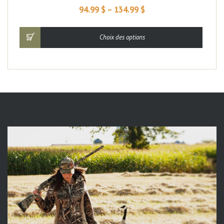
94.99
$
–
134.99
$
Choix des options