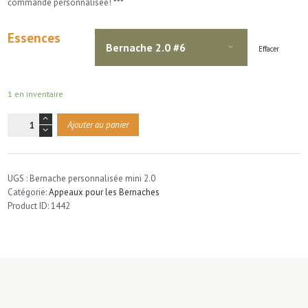
commande personnalisée! ***
Essences
Effacer
1 en inventaire
quantité
Ajouter au panier
de
Bernache
Personnalisé
2.0
UGS :
Bernache personnalisée mini 2.0
Catégorie:
Appeaux pour les Bernaches
Product ID:
1442