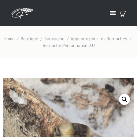
Home
Boutique
Sauvagine
Appeaux pour les Bernaches
Bernache Personnalisé 2.0