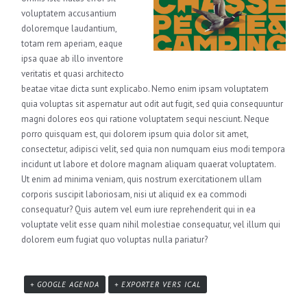
voluptatem accusantium
doloremque laudantium,
totam rem aperiam, eaque
ipsa quae ab illo inventore
veritatis et quasi architecto
beatae vitae dicta sunt explicabo. Nemo enim ipsam voluptatem
quia voluptas sit aspernatur aut odit aut fugit, sed quia consequuntur
magni dolores eos qui ratione voluptatem sequi nesciunt. Neque
porro quisquam est, qui dolorem ipsum quia dolor sit amet,
consectetur, adipisci velit, sed quia non numquam eius modi tempora
incidunt ut labore et dolore magnam aliquam quaerat voluptatem.
Ut enim ad minima veniam, quis nostrum exercitationem ullam
corporis suscipit laboriosam, nisi ut aliquid ex ea commodi
consequatur? Quis autem vel eum iure reprehenderit qui in ea
voluptate velit esse quam nihil molestiae consequatur, vel illum qui
dolorem eum fugiat quo voluptas nulla pariatur?
+ GOOGLE AGENDA
+ EXPORTER VERS ICAL